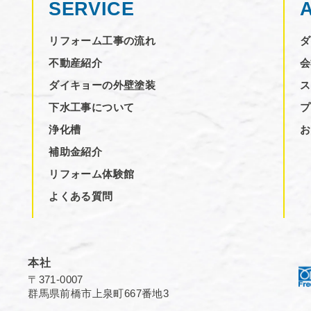
SERVICE
リフォーム工事の流れ
ダ
不動産紹介
会
ダイキョーの外壁塗装
ス
下水工事について
プ
浄化槽
お
補助金紹介
リフォーム体験館
よくある質問
本社
〒371-0007
群馬県前橋市上泉町667番地3