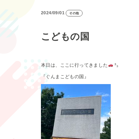
2024/09/01
その他
こどもの国
本日は、ここに行ってきました
³₃
『ぐんまこどもの国』