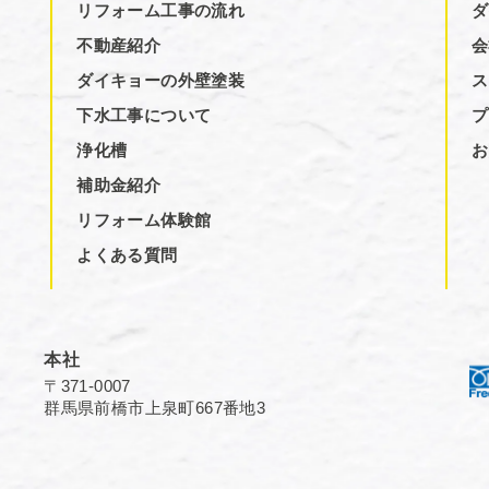
リフォーム工事の流れ
ダ
不動産紹介
会
ダイキョーの外壁塗装
ス
下水工事について
プ
浄化槽
お
補助金紹介
リフォーム体験館
よくある質問
本社
〒371-0007
群馬県前橋市上泉町667番地3