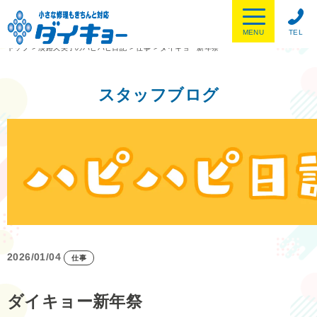
MENU
TEL
トップ
>
淡路久美子のハピハピ日記
>
仕事
>
ダイキョー新年祭
スタッフブログ
2026/01/04
仕事
ダイキョー新年祭