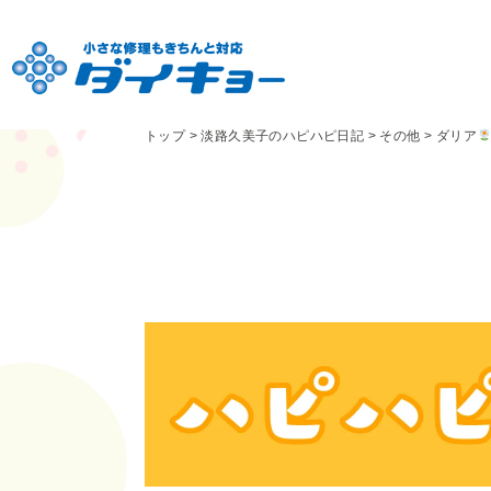
トップ
>
淡路久美子のハピハピ日記
>
その他
>
ダリア