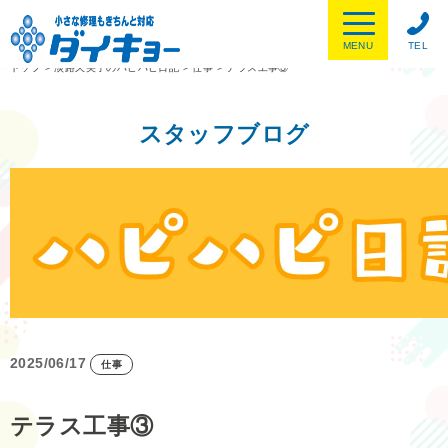
MENU
TEL
トップ
>
淡路久美子のハピハピ日記
>
仕事
>
テラス工事③
スタッフブログ
2025/06/17
仕事
テラス工事③