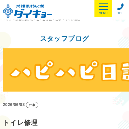
MENU
TEL
トップ
>
淡路久美子のハピハピ日記
>
仕事
>
トイレ修理
スタッフブログ
2026/06/03
仕事
トイレ修理