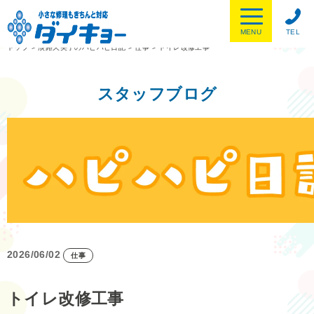
MENU
TEL
トップ
>
淡路久美子のハピハピ日記
>
仕事
>
トイレ改修工事
スタッフブログ
2026/06/02
仕事
トイレ改修工事