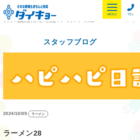
MENU
TEL
トップ
>
淡路久美子のハピハピ日記
>
ラーメン
>
ラーメン28
スタッフブログ
2024/10/09
ラーメン
ラーメン28