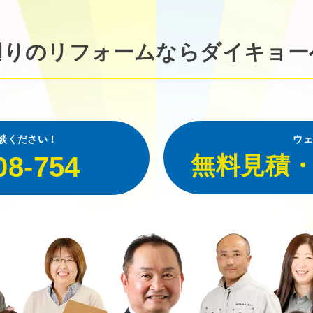
廻りのリフォームなら
ダイキョー
談ください！
ウェ
08-754
無料見積