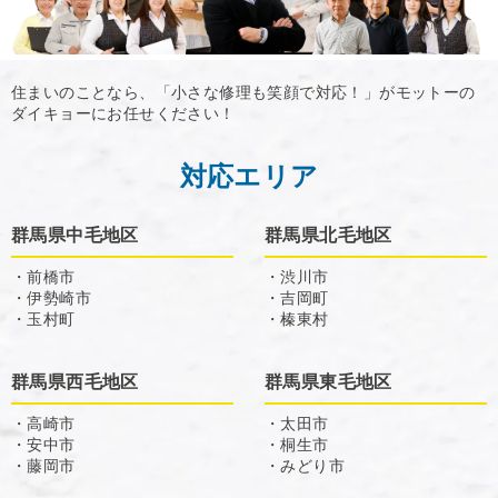
住まいのことなら、「小さな修理も笑顔で対応！」がモットーの
ダイキョーにお任せください！
対応エリア
群馬県中毛地区
群馬県北毛地区
・前橋市
・渋川市
・伊勢崎市
・吉岡町
・玉村町
・榛東村
群馬県西毛地区
群馬県東毛地区
・高崎市
・太田市
・安中市
・桐生市
・藤岡市
・みどり市