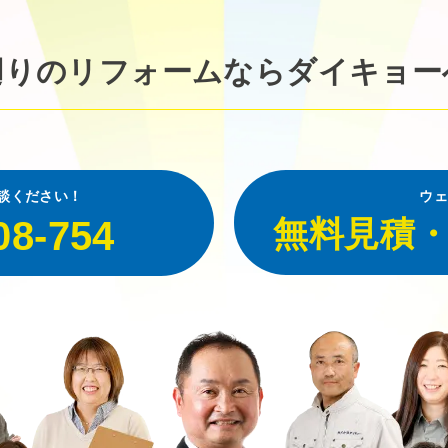
廻りのリフォームなら
ダイキョー
談ください！
ウェ
08-754
無料見積