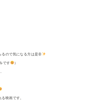
らるので気になる方は是非
みです
）
…
れる映画です。