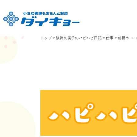
トップ
>
淡路久美子のハピハピ日記
>
仕事
>
前橋市 エ