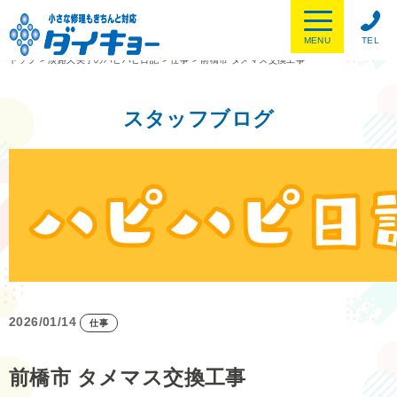
MENU
TEL
トップ
>
淡路久美子のハピハピ日記
>
仕事
>
前橋市 タメマス交換工事
スタッフブログ
2026/01/14
仕事
前橋市 タメマス交換工事