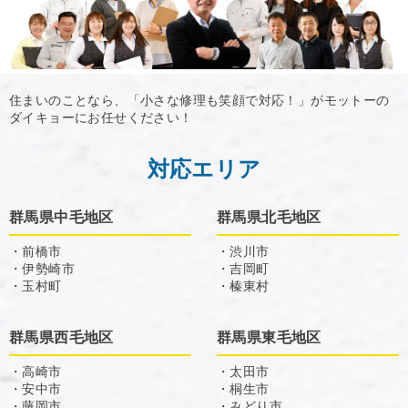
住まいのことなら、「小さな修理も笑顔で対応！」がモットーの
ダイキョーにお任せください！
対応エリア
群馬県中毛地区
群馬県北毛地区
・前橋市
・渋川市
・伊勢崎市
・吉岡町
・玉村町
・榛東村
群馬県西毛地区
群馬県東毛地区
・高崎市
・太田市
・安中市
・桐生市
・藤岡市
・みどり市