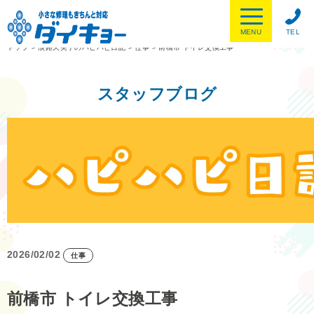
MENU
TEL
トップ
>
淡路久美子のハピハピ日記
>
仕事
>
前橋市 トイレ交換工事
スタッフブログ
2026/02/02
仕事
前橋市 トイレ交換工事