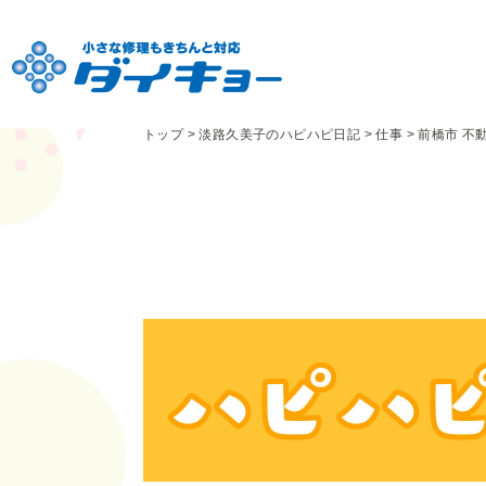
トップ
>
淡路久美子のハピハピ日記
>
仕事
>
前橋市 不