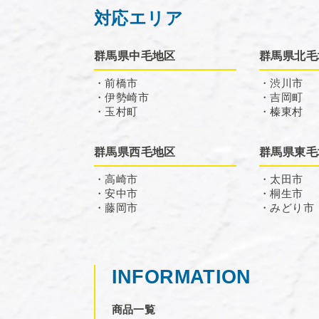
対応エリア
群馬県中毛地区
群馬県北毛
・前橋市
・渋川市
・伊勢崎市
・吉岡町
・玉村町
・榛東村
群馬県西毛地区
群馬県東毛
・高崎市
・太田市
・安中市
・桐生市
・藤岡市
・みどり市
INFORMATION
商品一覧