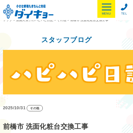
MENU
TEL
トップ
>
淡路久美子のハピハピ日記
>
その他
>
前橋市 洗面化粧台交換工事
スタッフブログ
2025/10/31
その他
前橋市 洗面化粧台交換工事