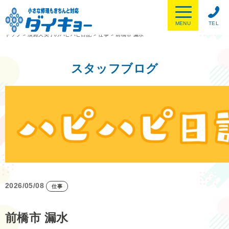
MENU
TEL
トップ
>
淡路久美子のハピハピ日記
>
仕事
>
前橋市 漏水
スタッフブログ
2026/05/08
仕事
前橋市 漏水