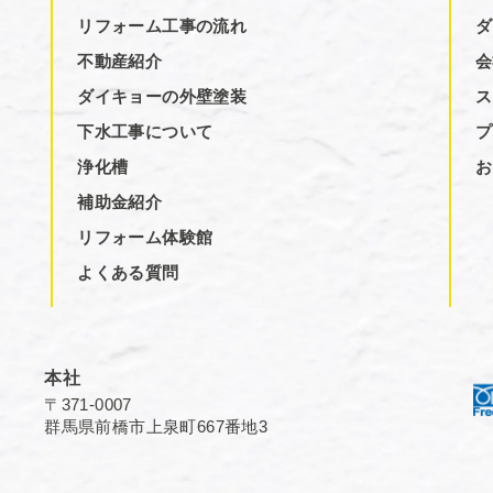
リフォーム工事の流れ
ダ
不動産紹介
会
ダイキョーの外壁塗装
ス
下水工事について
プ
浄化槽
お
補助金紹介
リフォーム体験館
よくある質問
本社
〒371-0007
群馬県前橋市上泉町667番地3