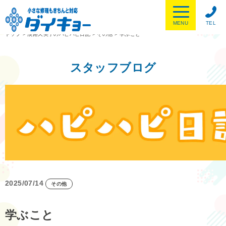
MENU
TEL
トップ
>
淡路久美子のハピハピ日記
>
その他
>
学ぶこと
スタッフブログ
2025/07/14
その他
学ぶこと