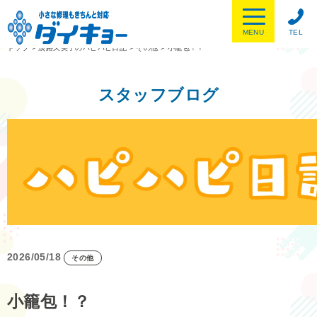
MENU
TEL
トップ
>
淡路久美子のハピハピ日記
>
その他
>
小籠包！？
スタッフブログ
2026/05/18
その他
小籠包！？