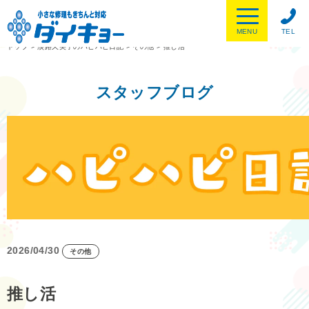
MENU
TEL
トップ
>
淡路久美子のハピハピ日記
>
その他
>
推し活
スタッフブログ
2026/04/30
その他
推し活