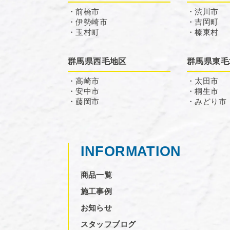
・前橋市
・渋川市
・伊勢崎市
・吉岡町
・玉村町
・榛東村
群馬県西毛地区
群馬県東毛
・高崎市
・太田市
・安中市
・桐生市
・藤岡市
・みどり市
INFORMATION
商品一覧
施工事例
お知らせ
スタッフブログ