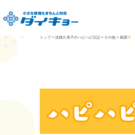
トップ
>
淡路久美子のハピハピ日記
>
その他
>
新調