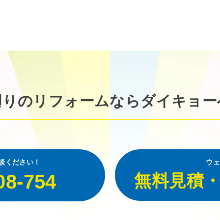
廻りのリフォームなら
ダイキョー
談ください！
ウェ
08-754
無料見積