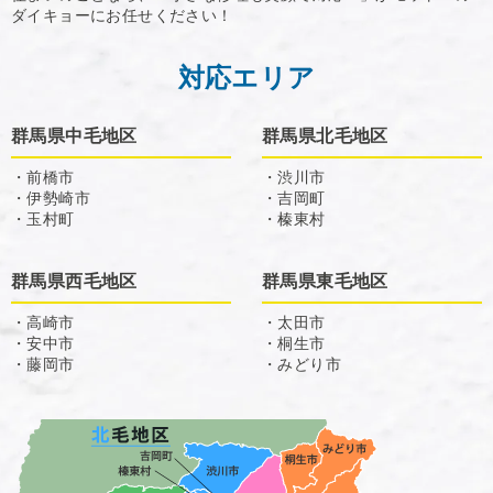
ダイキョーにお任せください！
対応エリア
群馬県中毛地区
群馬県北毛地区
・前橋市
・渋川市
・伊勢崎市
・吉岡町
・玉村町
・榛東村
群馬県西毛地区
群馬県東毛地区
・高崎市
・太田市
・安中市
・桐生市
・藤岡市
・みどり市