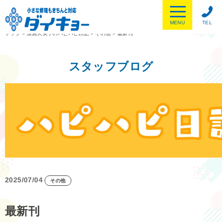
MENU
TEL
トップ
>
淡路久美子のハピハピ日記
>
その他
>
最新刊
スタッフブログ
2025/07/04
その他
最新刊