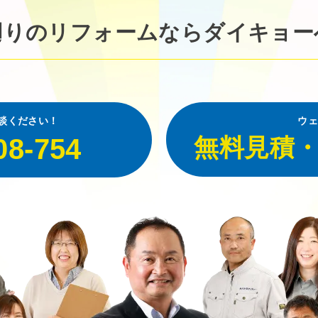
廻りのリフォームなら
ダイキョー
談ください！
ウェ
08-754
無料見積