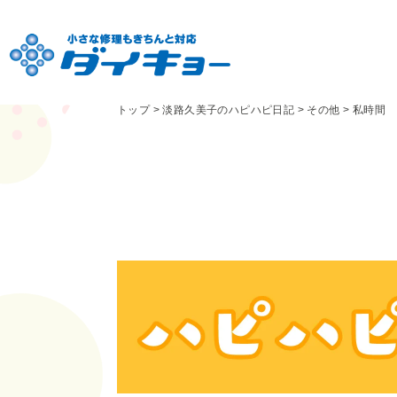
トップ
>
淡路久美子のハピハピ日記
>
その他
>
私時間