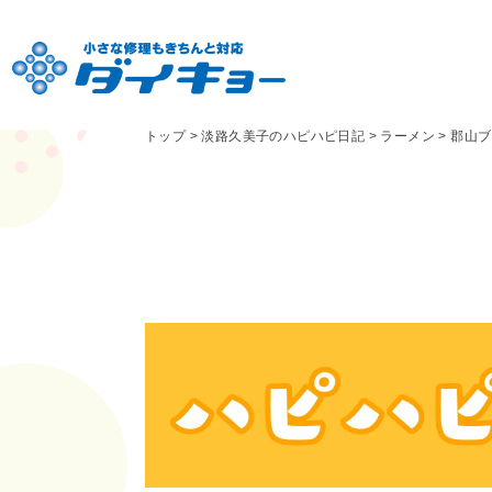
トップ
>
淡路久美子のハピハピ日記
>
ラーメン
>
郡山ブ