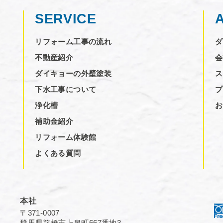
SERVICE
リフォーム工事の流れ
ダ
不動産紹介
会
ダイキョーの外壁塗装
ス
下水工事について
プ
浄化槽
お
補助金紹介
リフォーム体験館
よくある質問
本社
〒371-0007
群馬県前橋市上泉町667番地3