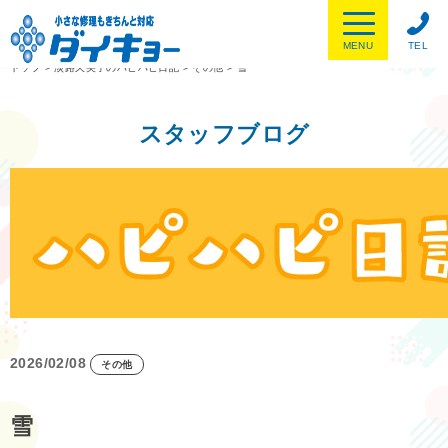
MENU
TEL
トップ
>
淡路久美子のハピハピ日記
>
その他
>
雪
スタッフブログ
2026/02/08
その他
雪