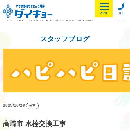
MENU
TEL
トップ
>
淡路久美子のハピハピ日記
>
仕事
>
高崎市 水栓交換工事
スタッフブログ
2025/10/28
仕事
高崎市 水栓交換工事