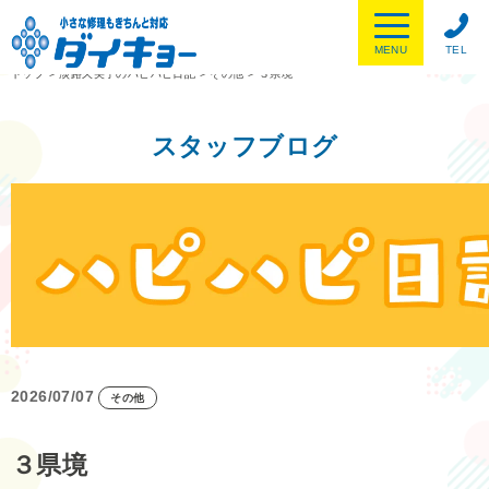
MENU
TEL
トップ
>
淡路久美子のハピハピ日記
>
その他
>
３県境
スタッフブログ
2026/07/07
その他
３県境