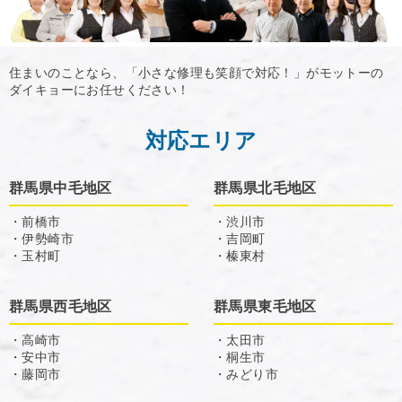
住まいのことなら、「小さな修理も笑顔で対応！」がモットーの
ダイキョーにお任せください！
対応エリア
群馬県中毛地区
群馬県北毛地区
・前橋市
・渋川市
・伊勢崎市
・吉岡町
・玉村町
・榛東村
群馬県西毛地区
群馬県東毛地区
・高崎市
・太田市
・安中市
・桐生市
・藤岡市
・みどり市