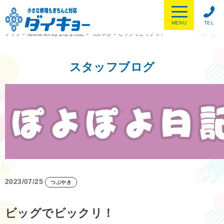
MENU
TEL
トップ
>
池田友美のぽよぽよ日記
>
つぶやき
>
ビッグでビックリ！
スタッフブログ
2023/07/25
つぶやき
ビッグでビックリ！