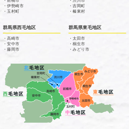
・前橋市
・渋川市
・伊勢崎市
・吉岡町
・玉村町
・榛東村
群馬県西毛地区
群馬県東毛地区
・高崎市
・太田市
・安中市
・桐生市
・藤岡市
・みどり市