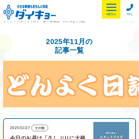
MENU
TEL
トップ
>
スタッフブログ一覧
>
岩崎憲一のどんよく日記
2025年11月の
記事一覧
2025/11/27
その他
今日のお昼は「久しぶりに大根