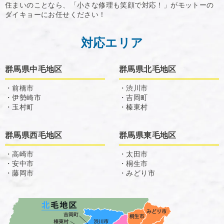
住まいのことなら、「小さな修理も笑顔で対応！」がモットーの
ダイキョーにお任せください！
対応エリア
群馬県中毛地区
群馬県北毛地区
・前橋市
・渋川市
・伊勢崎市
・吉岡町
・玉村町
・榛東村
群馬県西毛地区
群馬県東毛地区
・高崎市
・太田市
・安中市
・桐生市
・藤岡市
・みどり市