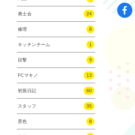
勇士会
24
修理
8
キッチンチーム
1
目撃
9
FCマキノ
13
初孫日記
60
スタッフ
35
景色
8