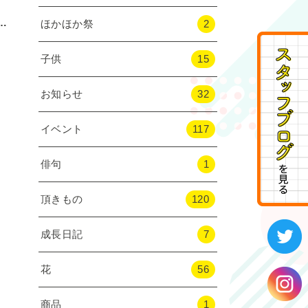
…
ほかほか祭
2
子供
15
お知らせ
32
イベント
117
俳句
1
頂きもの
120
成長日記
7
花
56
商品
1