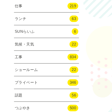
仕事
219
ランチ
63
SUNらいふ
6
気候・天気
22
工事
834
ショールーム
22
プライベート
346
話題
56
つぶやき
500