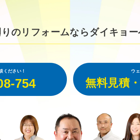
廻りのリフォームなら
ダイキョー
談ください！
ウェ
08-754
無料見積