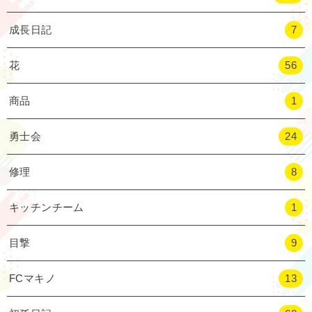
成長日記
7
花
56
商品
1
勇士会
24
修理
8
キッチンチーム
1
目撃
9
FCマキノ
13