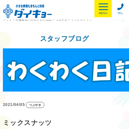
MENU
TEL
トップ
>
木暮喜美子のわくわく日記
>
つぶやき
>
ミックスナッツ
スタッフブログ
2021/04/05
つぶやき
ミックスナッツ