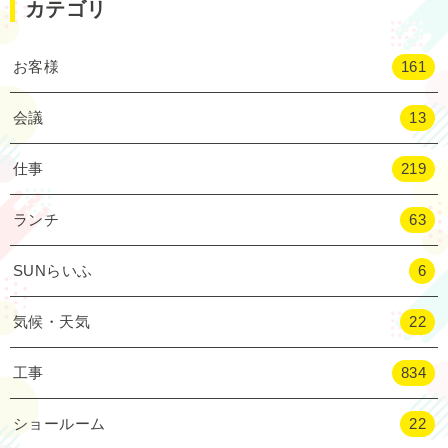
カテゴリ
お客様
161
会議
13
仕事
219
ランチ
63
SUNらいふ
6
気候・天気
22
工事
834
ショールーム
22