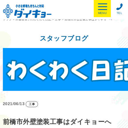
MENU
TEL
トップ
>
木暮喜美子のわくわく日記
>
工事
>
前橋市外壁塗装工事はダイキョーへ
スタッフブログ
2021/06/13
工事
前橋市外壁塗装工事はダイキョーへ