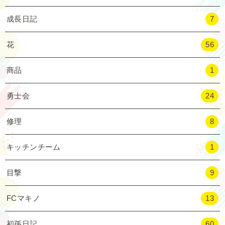
成長日記
7
花
56
商品
1
勇士会
24
修理
8
キッチンチーム
1
目撃
9
FCマキノ
13
初孫日記
60