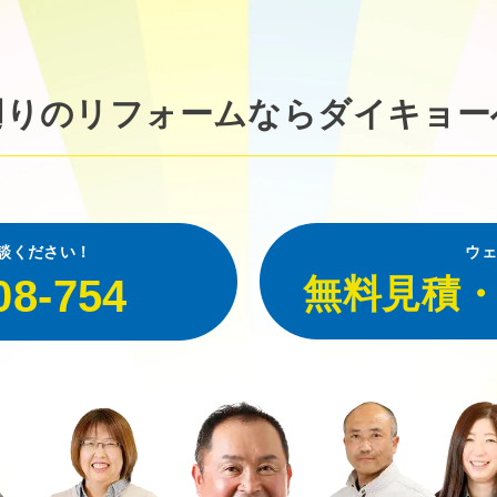
廻りのリフォームなら
ダイキョー
談ください！
ウェ
08-754
無料見積