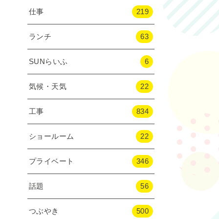
仕事
219
ランチ
63
SUNらいふ
6
気候・天気
22
工事
834
ショールーム
22
プライベート
346
話題
56
つぶやき
500