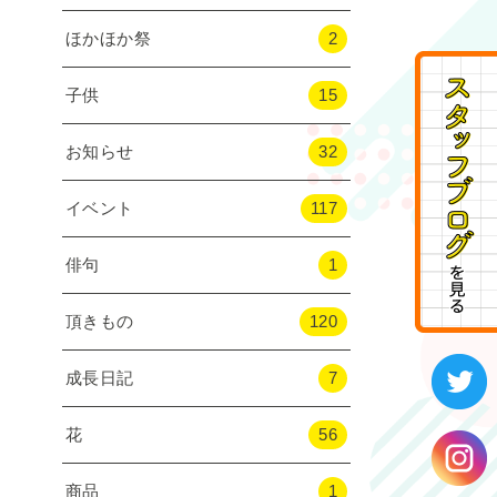
ほかほか祭
2
子供
15
お知らせ
32
イベント
117
俳句
1
頂きもの
120
成長日記
7
花
56
商品
1