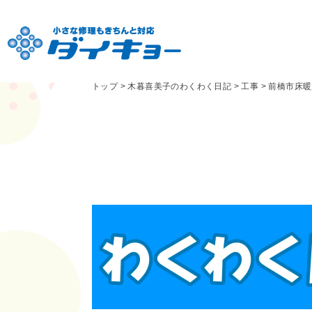
トップ
>
木暮喜美子のわくわく日記
>
工事
>
前橋市床暖