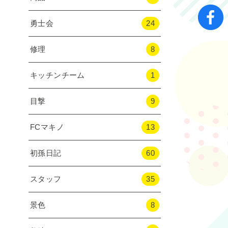
勇士会
24
修理
8
キッチンチーム
1
目撃
9
FCマキノ
13
初孫日記
60
スタッフ
35
景色
8