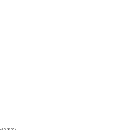
。
∇//)\