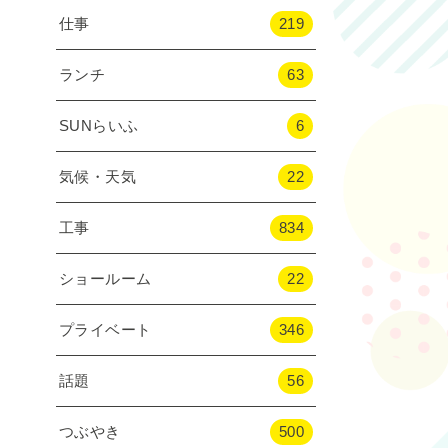
仕事
219
ランチ
63
SUNらいふ
6
気候・天気
22
工事
834
ショールーム
22
プライベート
346
話題
56
つぶやき
500