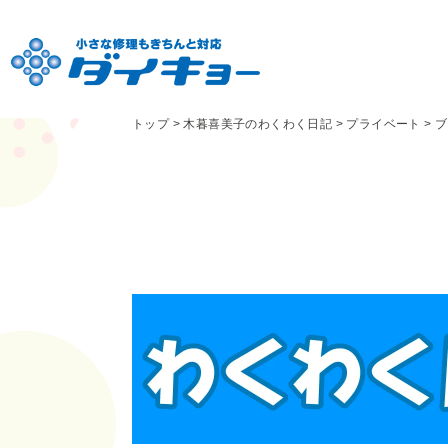
トップ
>
木暮喜美子のわくわく日記
>
プライベート
>
ブ