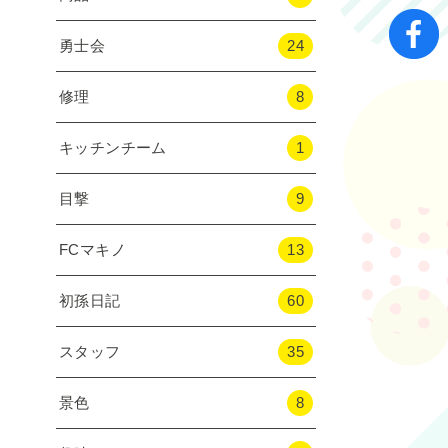
勇士会
24
修理
8
キッチンチーム
1
目撃
9
FCマキノ
13
初孫日記
60
スタッフ
35
景色
8