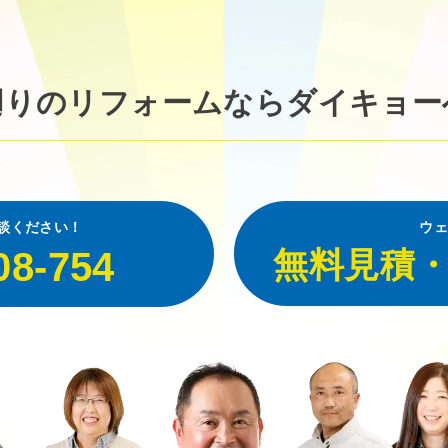
廻りのリフォームなら
ダイキョー
談ください！
ウェ
08-754
無料見積