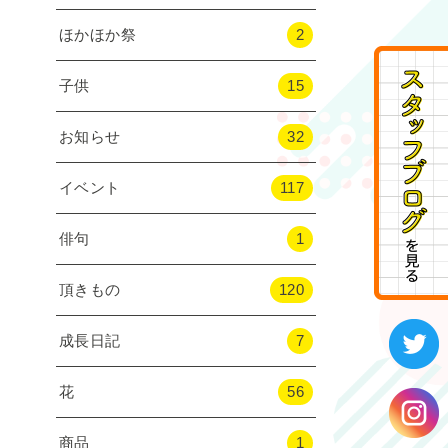
ほかほか祭
2
子供
15
お知らせ
32
イベント
117
俳句
1
頂きもの
120
成長日記
7
花
56
商品
1