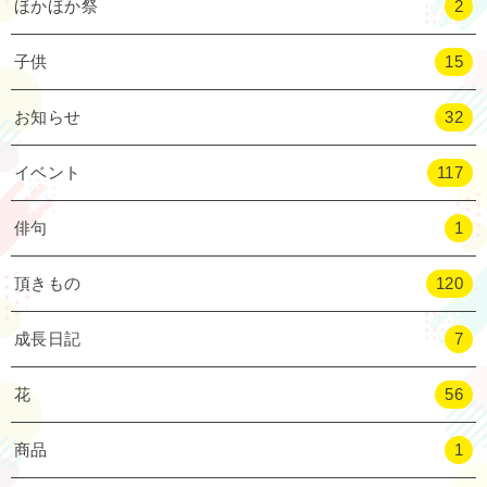
ほかほか祭
2
子供
15
お知らせ
32
イベント
117
俳句
1
頂きもの
120
成長日記
7
花
56
商品
1