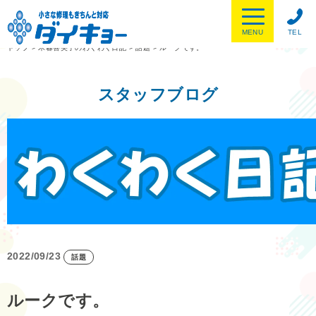
MENU
TEL
トップ
>
木暮喜美子のわくわく日記
>
話題
>
ルークです。
スタッフブログ
2022/09/23
話題
ルークです。