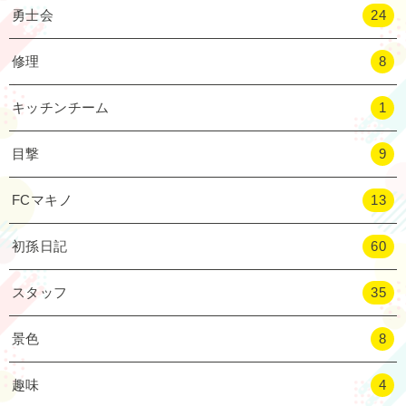
勇士会
24
修理
8
キッチンチーム
1
目撃
9
FCマキノ
13
初孫日記
60
スタッフ
35
景色
8
趣味
4