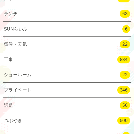
ランチ
63
SUNらいふ
6
気候・天気
22
工事
834
ショールーム
22
プライベート
346
話題
56
つぶやき
500