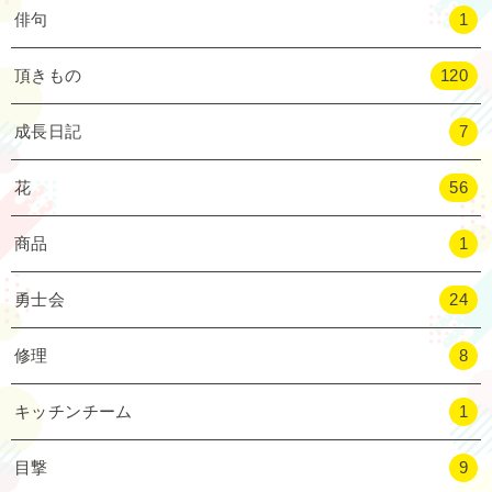
俳句
1
頂きもの
120
成長日記
7
花
56
商品
1
勇士会
24
修理
8
キッチンチーム
1
目撃
9