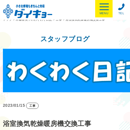
MENU
TEL
トップ
>
木暮喜美子のわくわく日記
>
工事
>
浴室換気乾燥暖房機交換工事
スタッフブログ
2023/01/15
工事
浴室換気乾燥暖房機交換工事