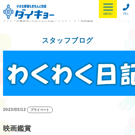
MENU
TEL
トップ
>
木暮喜美子のわくわく日記
>
プライベート
>
映画鑑賞
スタッフブログ
2023/03/12
プライベート
映画鑑賞