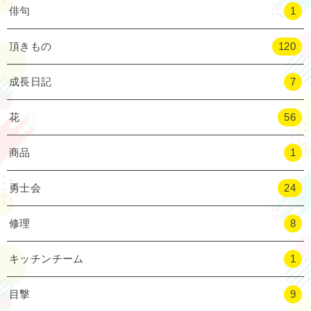
俳句
1
頂きもの
120
成長日記
7
花
56
商品
1
勇士会
24
修理
8
キッチンチーム
1
目撃
9