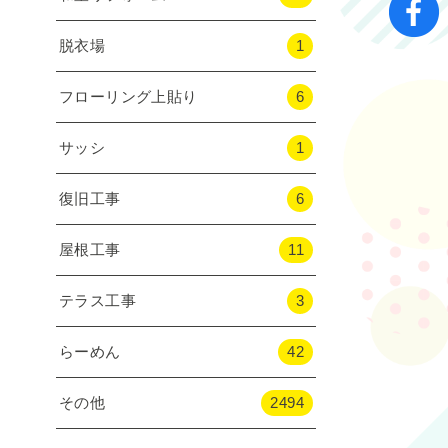
脱衣場
1
フローリング上貼り
6
サッシ
1
復旧工事
6
屋根工事
11
テラス工事
3
らーめん
42
その他
2494