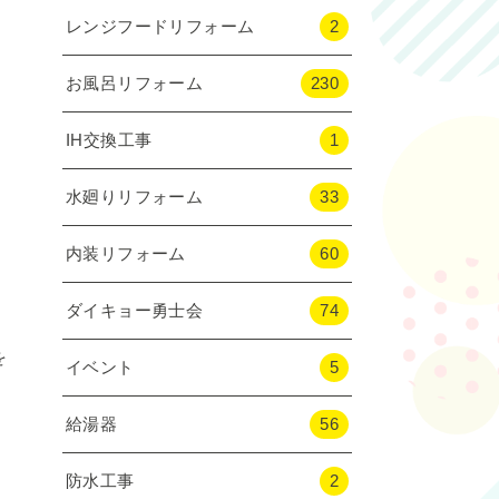
レンジフードリフォーム
2
お風呂リフォーム
230
IH交換工事
1
水廻りリフォーム
33
内装リフォーム
60
ダイキョー勇士会
74
を
イベント
5
給湯器
56
防水工事
2