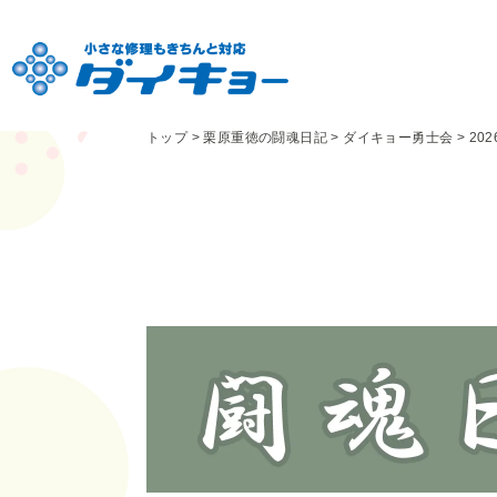
トップ
>
栗原重徳の闘魂日記
>
ダイキョー勇士会
>
20