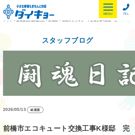
MENU
TEL
トップ
>
栗原重徳の闘魂日記
>
給湯器
>
前橋市エコキュート交換工事K様邸 完
スタッフブログ
2026/05/13
給湯器
前橋市エコキュート交換工事K様邸 完