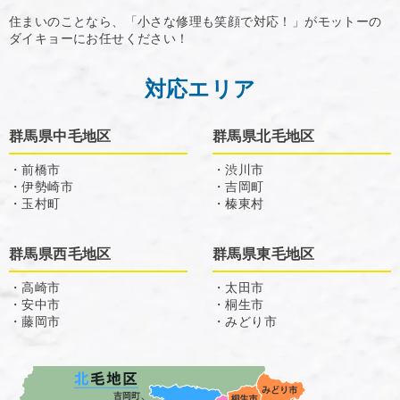
住まいのことなら、「小さな修理も笑顔で対応！」がモットーの
ダイキョーにお任せください！
対応エリア
群馬県中毛地区
群馬県北毛地区
・前橋市
・渋川市
・伊勢崎市
・吉岡町
・玉村町
・榛東村
群馬県西毛地区
群馬県東毛地区
・高崎市
・太田市
・安中市
・桐生市
・藤岡市
・みどり市