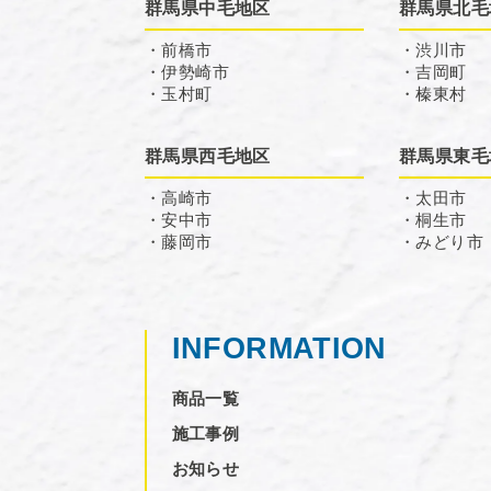
群馬県中毛地区
群馬県北毛
・前橋市
・渋川市
・伊勢崎市
・吉岡町
・玉村町
・榛東村
群馬県西毛地区
群馬県東毛
・高崎市
・太田市
・安中市
・桐生市
・藤岡市
・みどり市
INFORMATION
商品一覧
施工事例
お知らせ