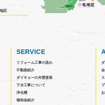
地区
SERVICE
リフォーム工事の流れ
ダ
不動産紹介
会
ダイキョーの外壁塗装
ス
下水工事について
プ
浄化槽
お
補助金紹介