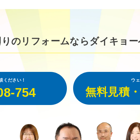
廻りのリフォームなら
ダイキョー
談ください！
ウェ
08-754
無料見積