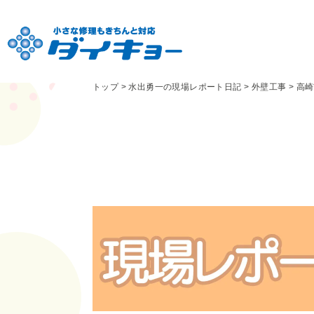
トップ
>
水出勇一の現場レポート日記
>
外壁工事
>
高崎