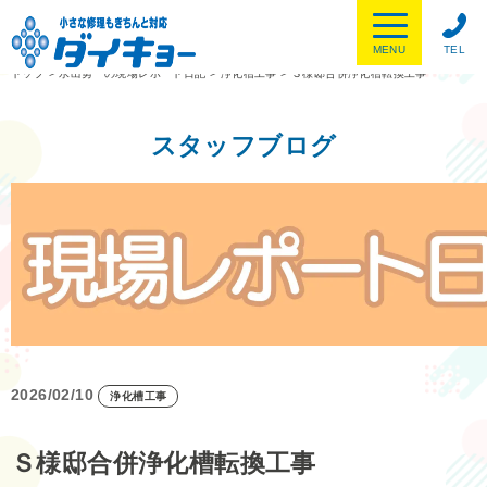
MENU
TEL
トップ
>
水出勇一の現場レポート日記
>
浄化槽工事
>
Ｓ様邸合併浄化槽転換工事
スタッフブログ
2026/02/10
浄化槽工事
Ｓ様邸合併浄化槽転換工事