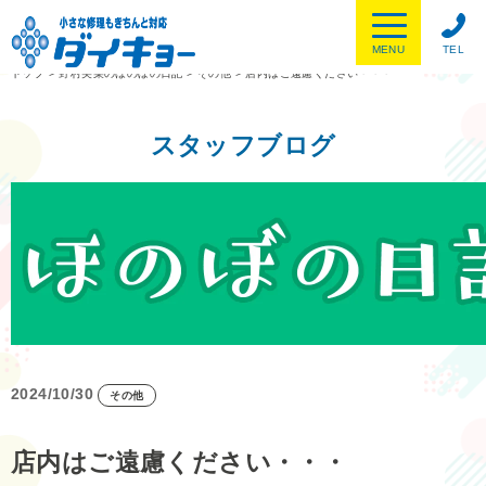
MENU
TEL
トップ
>
野村美菜のほのぼの日記
>
その他
>
店内はご遠慮ください・・・
スタッフブログ
2024/10/30
その他
店内はご遠慮ください・・・