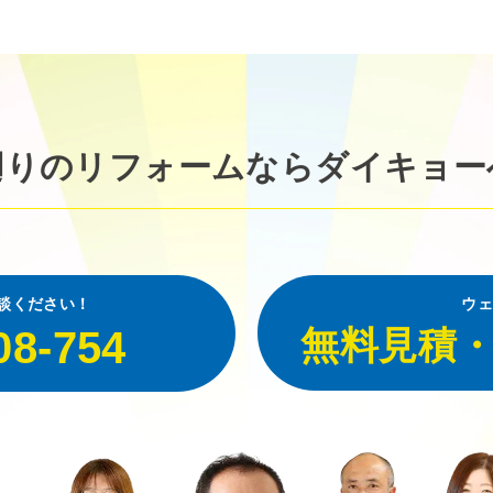
廻りのリフォームなら
ダイキョー
談ください！
ウェ
08-754
無料見積