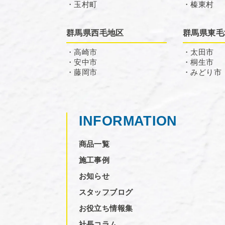
・玉村町
・榛東村
群馬県西毛地区
群馬県東毛
・高崎市
・太田市
・安中市
・桐生市
・藤岡市
・みどり市
INFORMATION
商品一覧
施工事例
お知らせ
スタッフブログ
お役立ち情報集
社長コラム