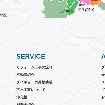
地区
SERVICE
リフォーム工事の流れ
ダ
不動産紹介
会
ダイキョーの外壁塗装
ス
下水工事について
プ
浄化槽
お
補助金紹介