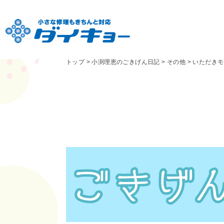
トップ
>
小渕理恵のごきげん日記
>
その他
>
いただきモ