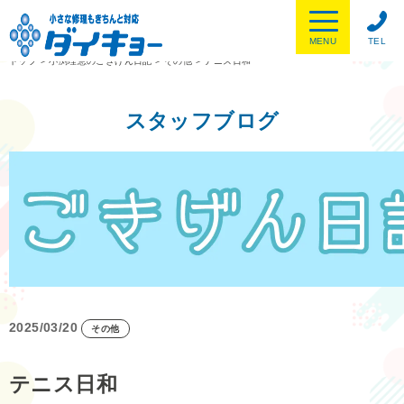
MENU
TEL
トップ
>
小渕理恵のごきげん日記
>
その他
>
テニス日和
スタッフブログ
2025/03/20
その他
テニス日和